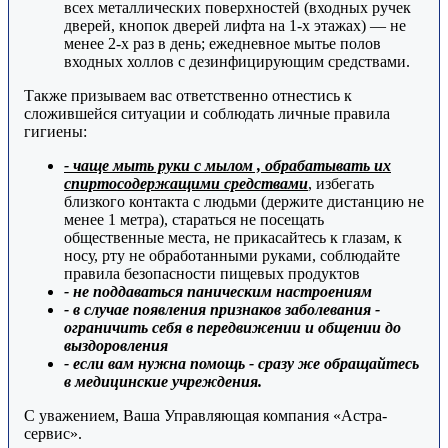
всех металлических поверхностей (входных ручек
дверей, кнопок дверей лифта на 1-х этажах) — не
менее 2-х раз в день; ежедневное мытье полов
входных холлов с дезинфицирующим средствами.
Также призываем вас ответственно отнестись к
сложившейся ситуации и соблюдать личные правила
гигиены:
- чаще мыть руки с мылом , обрабатывать их
спиртосодержащими средствами
, избегать
близкого контакта с людьми (держите дистанцию не
менее 1 метра), стараться не посещать
общественные места, не прикасайтесь к глазам, к
носу, рту не обработанными руками, соблюдайте
правила безопасности пищевых продуктов
- не поддаваться паническим настроениям
- в случае появления признаков заболевания -
ограничить себя в передвижении и общении до
выздоровления
- если вам нужна помощь - сразу же обращайтесь
в медицинские учреждения.
С уважением, Ваша Управляющая компания «Астра-
сервис».