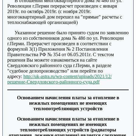
В отношении многоквартирного дома № 48б по ул.
Революции г.Перми перерасчет произведен с января
2019г. по октябрь 2019г. (с ноября 2019г.
многоквартирный дом перешел на "прямые" расчеты с
теплоснабжающей организацией)
Указанное решение было принято судом по заявлению
одного из собственников дома № 48б по ул. Революции
г.Перми. Перерасчет произведен в соответствии с
формулой 3(1) Приложения № 2 Постановления
Правительства РФ № 354 от 06.05.2011г. С текстом
решения Вы можете ознакомиться на сайте
Свердловского районного суда г.Перми, в разделе
"судебное делопроизводство" или перейти по
адресу:
http://uk-astra.ru/wp-content/uploads/2021/12/
решение-Свердловского-районного-суда.pdf
Основанием начисления платы за отопление в
нежилых помещениях не имеющих
теплопотребляющих устройств
Основанием начисления платы за отопление в
нежилых помещениях не имеющих
теплопотребляющих устройств (радиаторы
отопления, лежанки отопления) является следующее.