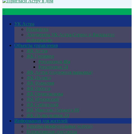
УК Астра
Реквизиты
Документы УК Астра-Сервис и Раскрытие
информации
Объекты управления
ЖК Астра
ЖК Гулливер
Революции 48а
Революции 54
ЖК Астра (подземная парковка)
ЖК Индиго
ЖК Фамилия
ЖК Орбита
ЖК Овчинникова
ЖК Муромский
ЖК Сибирский
ЖК Максима Горького 86
ЖК Подводников 20
Информация для жителей
Тарифы (коммунальные услуги)
Нормативные докумены