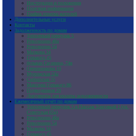
Инструкции и положения
Полезная информация
График приема жителей
Дополнительные услуги
Контакты
Задолженность по домам
Тополевый переулок 5
Революции 48а
Революции 54
Малкова 34
Горького 45
бульвар Гагарина, 74в
Овчинникова 19
Муромская 24а
Сибирская 35
Максима Горького 86
Подводников 20
Документы для оплаты задолженности
Ежемесячный отчёт по домам
Тополевый переулок 5 и Пассаж Торговый 1 (ул.
Советская 65а)
Революции 48а
Революции 54
Малкова 34
Горького 45