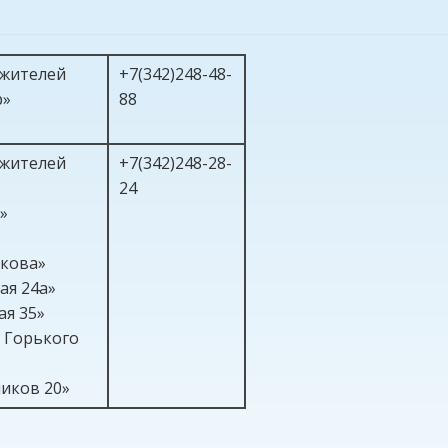
 жителей
+7(342)248-48-
р»
88
 жителей
+7(342)248-28-
24
»
кова»
кая 24а»
кая 35»
 Горького
6»
иков 20»