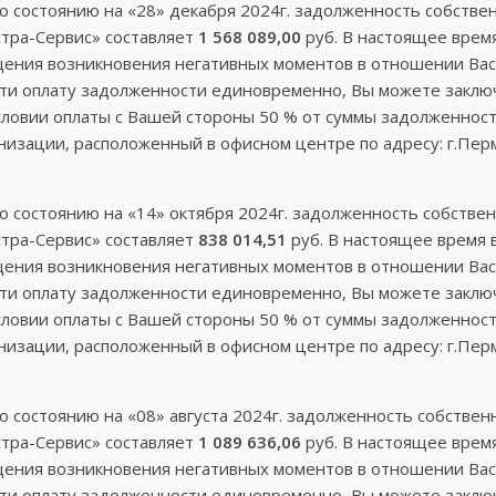
по состоянию на «28» декабря 2024г. задолженность собст
тра-Сервис» составляет
1 568 089,00
руб. В настоящее врем
ущения возникновения негативных моментов в отношении Вас
ести оплату задолженности единовременно, Вы можете закл
словии оплаты с Вашей стороны 50 % от суммы задолженнос
зации, расположенный в офисном центре по адресу: г.Пермь,
по состоянию на «14» октября 2024г. задолженность собст
тра-Сервис» составляет
838 014,51
руб. В настоящее время 
ущения возникновения негативных моментов в отношении Вас
ести оплату задолженности единовременно, Вы можете закл
словии оплаты с Вашей стороны 50 % от суммы задолженнос
зации, расположенный в офисном центре по адресу: г.Пермь,
по состоянию на «08» августа 2024г. задолженность собст
тра-Сервис» составляет
1 089 636,06
руб. В настоящее врем
ущения возникновения негативных моментов в отношении Вас
ести оплату задолженности единовременно, Вы можете закл