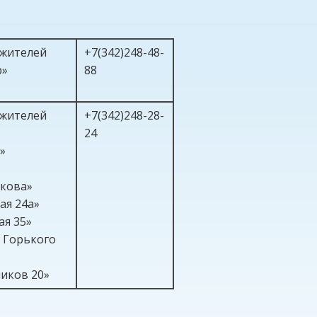
 жителей
+7(342)248-48-
р»
88
 жителей
+7(342)248-28-
24
»
кова»
кая 24а»
кая 35»
 Горького
6»
иков 20»