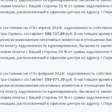
словии оплаты с Вашей стороны 50 % от суммы задолженнос
зации, расположенный в офисном центре по адресу: г.Пермь,
по состоянию на «18» апреля 2024г. задолженность собств
тра-Сервис» составляет
588 727,89
руб. В настоящее время 
ущения возникновения негативных моментов в отношении Вас
ести оплату задолженности единовременно, Вы можете закл
словии оплаты с Вашей стороны 50 % от суммы задолженнос
зации, расположенный в офисном центре по адресу: г.Пермь,
по состоянию на «19» февраля 2024г. задолженность собст
тра-Сервис» составляет
559 071,39
руб. В настоящее время 
ущения возникновения негативных моментов в отношении Вас
ести оплату задолженности единовременно, Вы можете закл
словии оплаты с Вашей стороны 50 % от суммы задолженнос
зации, расположенный в офисном центре по адресу: г.Пермь,