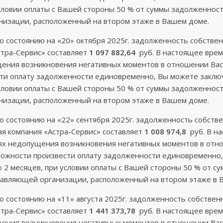
словии оплаты с Вашей стороны 50 % от суммы задолженнос
изации, расположенный на втором этаже в Вашем доме.
по состоянию на «20» октября 2025г. задолженность собст
тра-Сервис» составляет
1 097 882,64
руб. В настоящее врем
ущения возникновения негативных моментов в отношении Вас
ести оплату задолженности единовременно, Вы можете закл
словии оплаты с Вашей стороны 50 % от суммы задолженнос
изации, расположенный на втором этаже в Вашем доме.
по состоянию на «22» сентября 2025г. задолженность собст
я компания «Астра-Сервис» составляет
1 008 974,8
руб. В н
елях недопущения возникновения негативных моментов в отн
озможности произвести оплату задолженности единовременно
 2 месяцев, при условии оплаты с Вашей стороны 50 % от с
авляющей организации, расположенный на втором этаже в 
по состоянию на «11» августа 2025г. задолженность собст
тра-Сервис» составляет
1 441 373,78
руб. В настоящее врем
ущения возникновения негативных моментов в отношении Вас