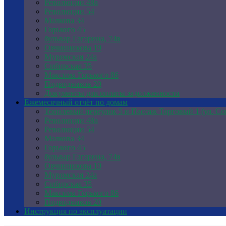
Революции 48а
Революции 54
Малкова 34
Горького 45
бульвар Гагарина, 74в
Овчинникова 19
Муромская 24а
Сибирская 35
Максима Горького 86
Подводников 20
Документы для оплаты задолженности
Ежемесячный отчёт по домам
Тополевый переулок 5 и Пассаж Торговый 1 (ул. Со
Революции 48а
Революции 54
Малкова 34
Горького 45
бульвар Гагарина, 74в
Овчинникова 19
Муромская 24а
Сибирская 35
Максима Горького 86
Подводников 20
Инструкция по эксплуатации