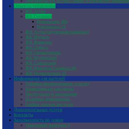
Документы УК Астра-Сервис и Раскрытие информ
Объекты управления
ЖК Астра
ЖК Гулливер
Революции 48а
Революции 54
ЖК Астра (подземная парковка)
ЖК Индиго
ЖК Фамилия
ЖК Орбита
ЖК Овчинникова
ЖК Муромский
ЖК Сибирский
ЖК Максима Горького 86
ЖК Подводников 20
Информация для жителей
Тарифы (коммунальные услуги)
Нормативные докумены
Инструкции и положения
Полезная информация
График приема жителей
Дополнительные услуги
Контакты
Задолженность по домам
Тополевый переулок 5