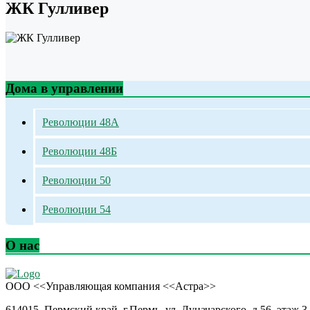
ЖК Гулливер
Дома в управлении
Революции 48А
Революции 48Б
Революции 50
Революции 54
О нас
ООО <<Управляющая компания <<Астра>>
614015, Пермский край, г.Пермь, ул. Луначарского, д.56, этаж 3